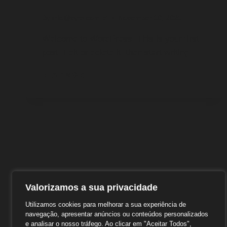
By
info@vyra.com.pt
November 10, 2025
Welcome to WordPress. This is your first
post. Edit or delete it, then start writing!
HELLO
READ MORE
WORLD!
Valorizamos a sua privacidade
Utilizamos cookies para melhorar a sua experiência de
navegação, apresentar anúncios ou conteúdos personalizados
e analisar o nosso tráfego. Ao clicar em "Aceitar Todos",