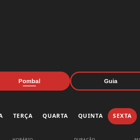
Pombal
Guia
A
TERÇA
QUARTA
QUINTA
SEXTA
HORÁRIO
DURAÇÃO
M