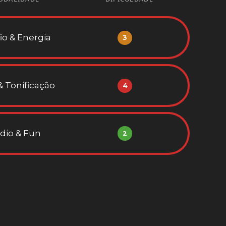
io & Energia
3
& Tonificação
4
dio & Fun
2