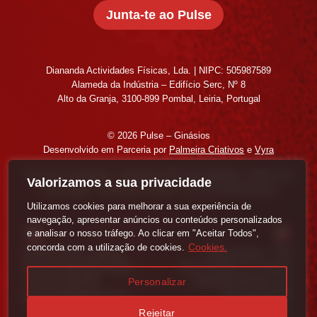
Junta-te ao Pulse
Diananda Actividades Físicas, Lda. | NIPC: 505987589
Alameda da Indústria – Edifício Serc, Nº 8
Alto da Granja, 3100-899 Pombal, Leiria, Portugal
© 2026 Pulse – Ginásios
Desenvolvido em Parceria por
Palmeira Criativos
e
Vyra
Termos & Condições
|
Isenção de Responsabilidade
|
Política de
Valorizamos a sua privacidade
Privacidade
|
Politica de Cookies
|
Livro de Reclamações
Utilizamos cookies para melhorar a sua experiência de
navegação, apresentar anúncios ou conteúdos personalizados
e analisar o nosso tráfego. Ao clicar em "Aceitar Todos",
Cookies.
concorda com a utilização de cookies.
Ginásio Pulse – Pombal
Ginásio Pulse – Guia
N237 46 3100-899 Pombal
Rua Principal nº 12 Outeiro
Personalizar
+351 926 569 393
Martinho 3105-101 Guia
pulsepombal@gmail.com
+351 963 903 046
pulseguia@gmail.com
Rejeitar