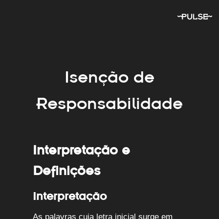
Skip
to
content
Isenção de
Responsabilidade
Interpretação e
Definições
Interpretação
As palavras cuja letra inicial surge em